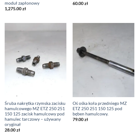
moduł zapłonowy
60.00
zł
1,275.00
zł
Śruba nakrętka rzymska zacisku
Oś ośka koła przedniego MZ
hamulcowego MZ ETZ 250 251
ETZ 250 251 150 125 pod
150 125 zacisk hamulcowy pod
bęben hamulcowy.
hamulec tarczowy – używany
79.00
zł
oryginał
28.00
zł