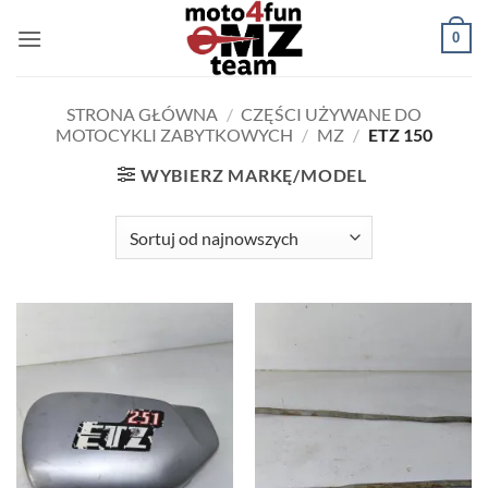
Przewiń
0
do
zawartości
STRONA GŁÓWNA
/
CZĘŚCI UŻYWANE DO
MOTOCYKLI ZABYTKOWYCH
/
MZ
/
ETZ 150
WYBIERZ MARKĘ/MODEL