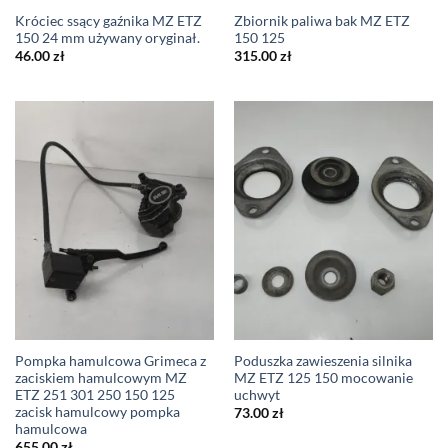
Króciec ssący gaźnika MZ ETZ
Zbiornik paliwa bak MZ ETZ
150 24 mm używany oryginał.
150 125
46.00
zł
315.00
zł
Pompka hamulcowa Grimeca z
Poduszka zawieszenia silnika
zaciskiem hamulcowym MZ
MZ ETZ 125 150 mocowanie
ETZ 251 301 250 150 125
uchwyt
zacisk hamulcowy pompka
73.00
zł
hamulcowa
655.00
zł