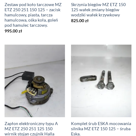
Zestaw pod koło tarczowe MZ
Skrzynia biegów MZ ETZ 150
ETZ 250 251 150 125 – zacisk
125 wałek zmiany biegów
hamulcowy, piasta, tarcza
wodziki wałek krzywkowy
hamulcowa, ośka koła, goleń
825.00
zł
pod hamulec tarczowy.
995.00
zł
Zapłon elektroniczny typu A
Komplet śrub ESKA mocowania
MZ ETZ 250 251 125 150
silnika MZ ETZ 150 125 – śruba
wirnik stojan czujnik Halla
Eska.