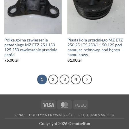
Półka górna zawieszenia
Piasta koła przedniego MZ ETZ
przedniego MZ ETZ 251 150
250 251 TS 250/1 150 125 pod
125 250 zawieszenie przednie
hamulec bębnowy, pod bęben
przód
hamulcowy.
75.00
zł
81.00
zł
1
2
3
4
Visa
MasterCard
PayU
O NAS
POLITYKA PRYWATNOŚCI
REGULAMIN SKLEPU
Copyright 2026 ©
moto4fun