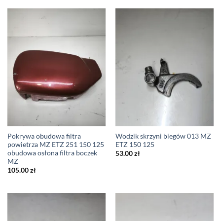
Pokrywa obudowa filtra
Wodzik skrzyni biegów 013 MZ
powietrza MZ ETZ 251 150 125
ETZ 150 125
obudowa osłona filtra boczek
53.00
zł
MZ
105.00
zł