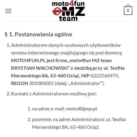
Przewiń
0
do
zawartości
§ 1. Postanowienia ogólne
Administratorem danych osobowych użytkowników
serwisu internetowego znajdującego się pod domeną
MOTO4FUN.PL jest firma „
moto4fun MZ team
KRYSTIAN WACHOWSKI
” z siedzibą przy ul. Teofila
Morawskiego 8A, 63-460 Ociąż, NIP
6222566975,
REGON
301084001 (dalej: „Administrator”).
Kontakt z Administratorem możliwy jest:
na adres e-mail:
moto4f@wp.pl
pisemnie, na adres Administratora: ul. Teofila
Morawskiego 8A; 63-460 Ociąż.