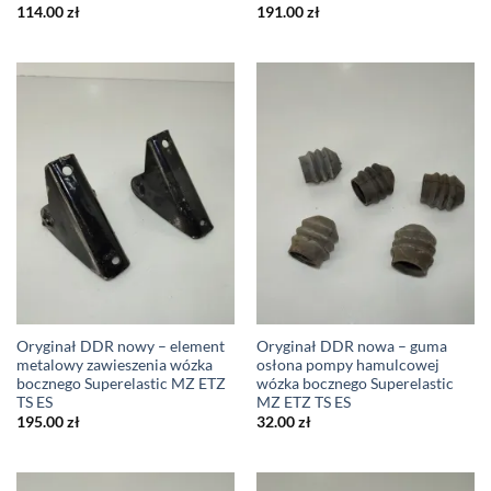
114.00
zł
191.00
zł
Oryginał DDR nowy – element
Oryginał DDR nowa – guma
metalowy zawieszenia wózka
osłona pompy hamulcowej
bocznego Superelastic MZ ETZ
wózka bocznego Superelastic
TS ES
MZ ETZ TS ES
195.00
zł
32.00
zł