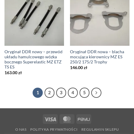
Oryginał DDR nowy – przewód
Oryginał DDR nowa – blacha
układu hamulcowego wózka
mocująca kierownicy MZ ES
bocznego Superelastic MZ ETZ
250/2 175/2 Trophy
TS ES
146.00
zł
163.00
zł
1
2
3
4
5
Visa
MasterCard
PayU
O NAS
POLITYKA PRYWATNOŚCI
REGULAMIN SKLEPU