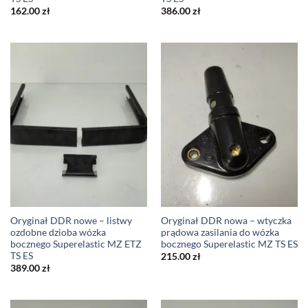
162.00
zł
386.00
zł
Oryginał DDR nowe – listwy
Oryginał DDR nowa – wtyczka
ozdobne dzioba wózka
prądowa zasilania do wózka
bocznego Superelastic MZ ETZ
bocznego Superelastic MZ TS ES
TS ES
215.00
zł
389.00
zł