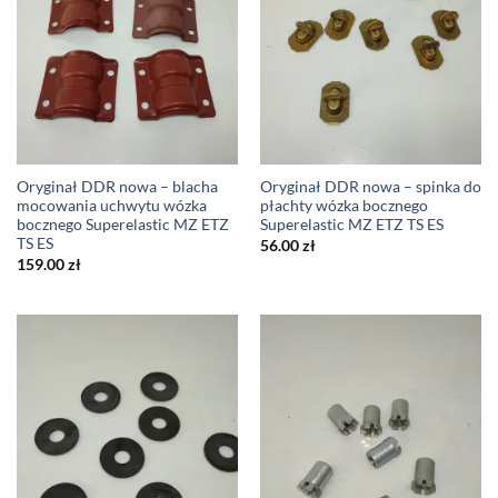
Oryginał DDR nowa – blacha
Oryginał DDR nowa – spinka do
mocowania uchwytu wózka
płachty wózka bocznego
bocznego Superelastic MZ ETZ
Superelastic MZ ETZ TS ES
TS ES
56.00
zł
159.00
zł