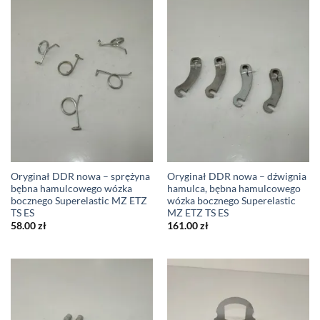
Oryginał DDR nowa – sprężyna
Oryginał DDR nowa – dźwignia
bębna hamulcowego wózka
hamulca, bębna hamulcowego
bocznego Superelastic MZ ETZ
wózka bocznego Superelastic
TS ES
MZ ETZ TS ES
58.00
zł
161.00
zł