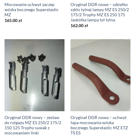
Mocowanie uchwyt zaczep
Oryginał DDR nowe – szkiełko
wózka bocznego Superelastic
szkło tylnej lampy MZ ES 250/2
MZ
175/2 Trophy MZ ES 250 175
Jaskółka lampa tył tylna
165.00
zł
162.00
zł
Oryginał DDR nowy – zestaw
Oryginał DDR nowa – uchwyt
do rolgazu MZ ES 250/2 175/2
łapa mocowania wózka
150 125 Trophy suwak z
bocznego Superelastic MZ ETZ
mocowaniem linki
TS ES