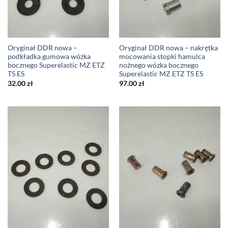
Oryginał DDR nowa –
Oryginał DDR nowa – nakrętka
podkładka gumowa wózka
mocowania stopki hamulca
bocznego Superelastic MZ ETZ
nożnego wózka bocznego
TS ES
Superelastic MZ ETZ TS ES
32.00
zł
97.00
zł