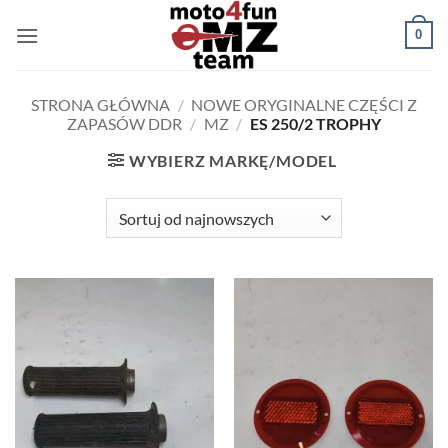
Przewiń
0
do
zawartości
STRONA GŁÓWNA
/
NOWE ORYGINALNE CZĘŚCI Z
ZAPASÓW DDR
/
MZ
/
ES 250/2 TROPHY
WYBIERZ MARKĘ/MODEL