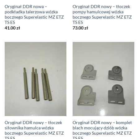
Oryginał DDR nowa –
Oryginał DDR nowy – tłoczek
podkładka talerzowa wózka
pompy hamulcowej wózka
bocznego Superelastic MZ ETZ
bocznego Superelastic MZ ETZ
TS ES
TS ES
41.00
zł
73.00
zł
Oryginał DDR nowy – tłoczek
Oryginał DDR nowy – komplet
siłownika hamulca wózka
blach mocujący dziób wózka
bocznego Superelastic MZ ETZ
bocznego Superelastic MZ ETZ
TS ES
TS ES