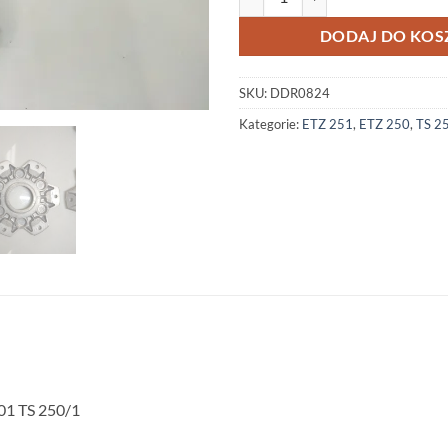
DODAJ DO KOS
SKU:
DDR0824
Kategorie:
ETZ 251
,
ETZ 250
,
TS 2
01 TS 250/1