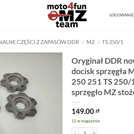
LOGOWANIE 
ALNE CZĘŚCI Z ZAPASÓW DDR
/
MZ
/
TS 250/1
Oryginał DDR no
docisk sprzęgła 
250 251 TS 250/
sprzęgło MZ stoż
149.00
zł
12 w magazynie
ilość Oryginał DDR nowa - docis