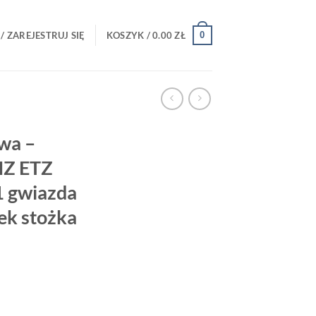
0
/ ZAREJESTRUJ SIĘ
KOSZYK /
0.00
ZŁ
wa –
MZ ETZ
1 gwiazda
ek stożka
k sprzęgła MZ ETZ 250 251 TS 250/1 gwiazda sprzęgło MZ stożek stożka