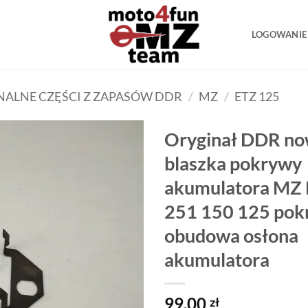
LOGOWANIE 
ALNE CZĘŚCI Z ZAPASÓW DDR
/
MZ
/
ETZ 125
Oryginał DDR no
blaszka pokrywy
akumulatora MZ 
251 150 125 pok
obudowa osłona
akumulatora
99.00
zł