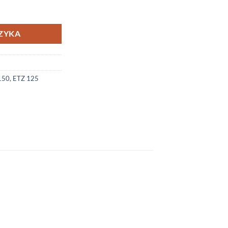
ZYKA
150
,
ETZ 125