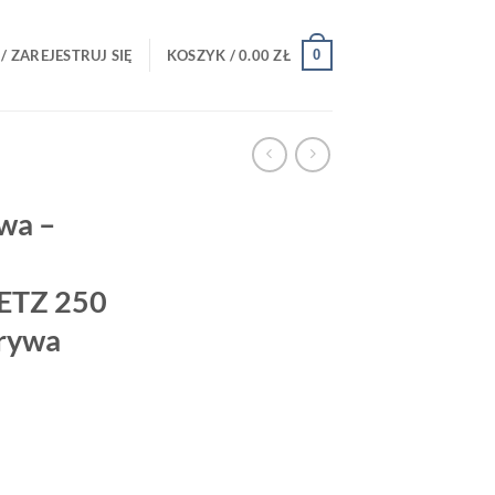
0
/ ZAREJESTRUJ SIĘ
KOSZYK /
0.00
ZŁ
wa –
ETZ 250
rywa