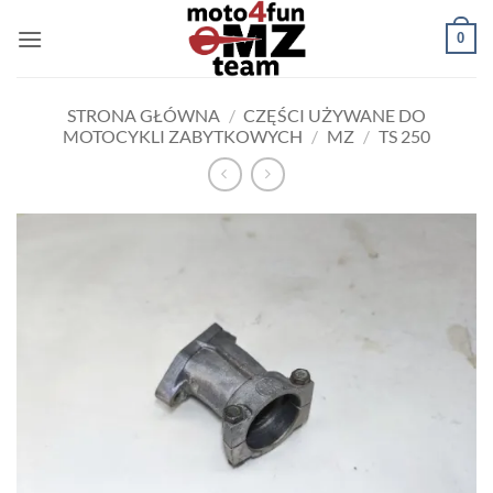
Przewiń
0
do
zawartości
STRONA GŁÓWNA
/
CZĘŚCI UŻYWANE DO
MOTOCYKLI ZABYTKOWYCH
/
MZ
/
TS 250